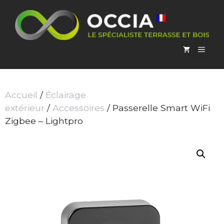
Aller
au
contenu
MEN
Accueil
/
Éclairage
extérieur
/
Accessoires
/ Passerelle Smart WiFi
Zigbee – Lightpro