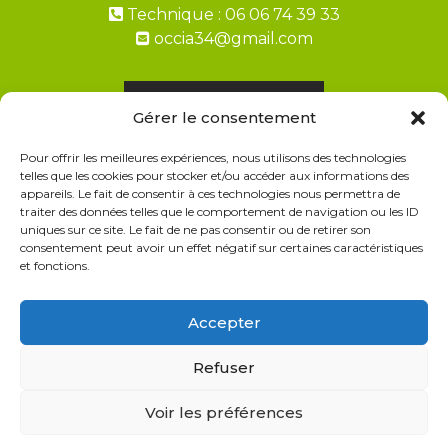
Technique : 06 06 74 39 33
occia34@gmail.com
Demandez un devis
Gérer le consentement
Pour offrir les meilleures expériences, nous utilisons des technologies
Paiement en 2, 3, 4 fois avec ALMA
telles que les cookies pour stocker et/ou accéder aux informations des
appareils. Le fait de consentir à ces technologies nous permettra de
FAQ Livraisons & Retours
traiter des données telles que le comportement de navigation ou les ID
uniques sur ce site. Le fait de ne pas consentir ou de retirer son
CGV
consentement peut avoir un effet négatif sur certaines caractéristiques
et fonctions.
Politique de cookies
Politique de confidentialité
Accepter
Refuser
Voir les préférences
© 2026 Occia le spécialiste Terrasse et Bois
• Construit