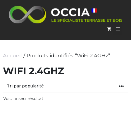
Aller
au
contenu
MEN
Accueil
/ Produits identifiés “WiFi 2.4GHz”
WIFI 2.4GHZ
Voici le seul résultat