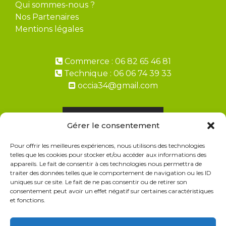
Qui sommes-nous ?
Nos Partenaires
Mentions légales
Commerce : 06 82 65 46 81
Technique : 06 06 74 39 33
occia34@gmail.com
Demandez un devis
Gérer le consentement
Pour offrir les meilleures expériences, nous utilisons des technologies
Paiement en 2, 3, 4 fois avec ALMA
telles que les cookies pour stocker et/ou accéder aux informations des
appareils. Le fait de consentir à ces technologies nous permettra de
FAQ Livraisons & Retours
traiter des données telles que le comportement de navigation ou les ID
uniques sur ce site. Le fait de ne pas consentir ou de retirer son
CGV
consentement peut avoir un effet négatif sur certaines caractéristiques
et fonctions.
Politique de cookies
Politique de confidentialité