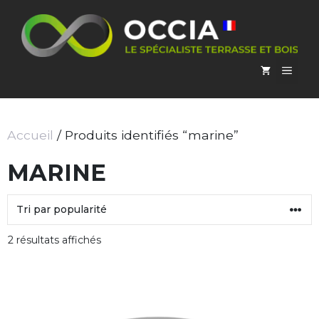
Aller
au
contenu
MEN
Accueil
/ Produits identifiés “marine”
MARINE
Trié
2 résultats affichés
par
popularité