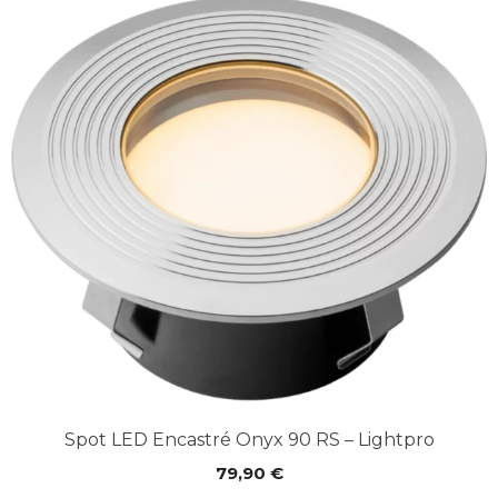
Spot LED Encastré Onyx 90 RS – Lightpro
79,90
€