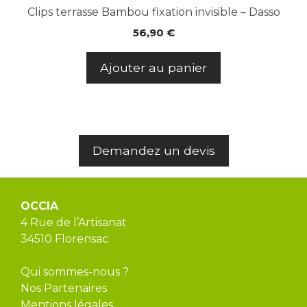
Clips terrasse Bambou fixation invisible – Dasso
56,90
€
Ajouter au panier
Demandez un devis
OCCIA
4 Rue de l’Artisanat
34510 Florensac
Qui sommes-nous ?
Nos Partenaires
Mentions légales