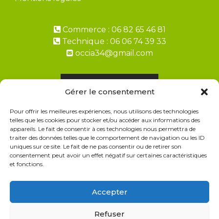
Commerce : 06 82 65 46 81
Technique : 06 06 74 39 33
occia34@gmail.com
Demandez un devis
Gérer le consentement
Pour offrir les meilleures expériences, nous utilisons des technologies
Paiement en 2, 3, 4 fois avec ALMA
telles que les cookies pour stocker et/ou accéder aux informations des
appareils. Le fait de consentir à ces technologies nous permettra de
FAQ Livraisons & Retours
traiter des données telles que le comportement de navigation ou les ID
uniques sur ce site. Le fait de ne pas consentir ou de retirer son
CGV
consentement peut avoir un effet négatif sur certaines caractéristiques
et fonctions.
Politique de cookies
Politique de confidentialité
Accepter
Refuser