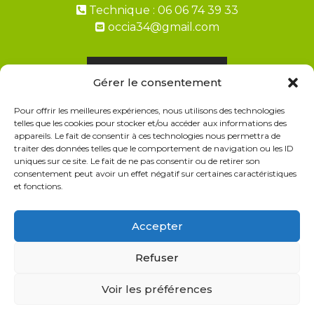
Technique : 06 06 74 39 33
occia34@gmail.com
Demandez un devis
Gérer le consentement
Pour offrir les meilleures expériences, nous utilisons des technologies
Paiement en 2, 3, 4 fois avec ALMA
telles que les cookies pour stocker et/ou accéder aux informations des
appareils. Le fait de consentir à ces technologies nous permettra de
FAQ Livraisons & Retours
traiter des données telles que le comportement de navigation ou les ID
uniques sur ce site. Le fait de ne pas consentir ou de retirer son
CGV
consentement peut avoir un effet négatif sur certaines caractéristiques
et fonctions.
Politique de cookies
Politique de confidentialité
Accepter
Refuser
Voir les préférences
© 2026 Occia le spécialiste Terrasse et Bois
• Construit