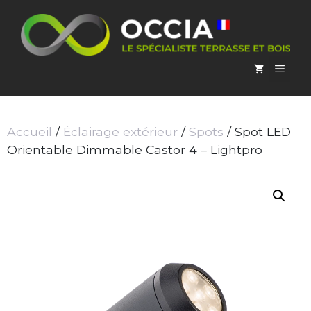
Aller
au
contenu
MEN
Accueil
/
Éclairage extérieur
/
Spots
/ Spot LED
Orientable Dimmable Castor 4 – Lightpro