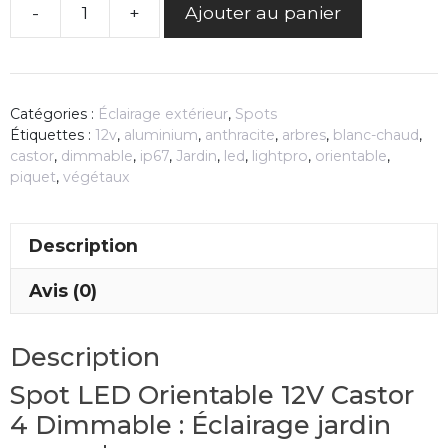
-
+
Ajouter au panier
quantité
de
Spot
LED
Catégories :
Éclairage extérieur
,
Spots
Orientable
Étiquettes :
12v
,
aluminium
,
anthracite
,
arbres
,
blanc-chaud
,
Dimmable
castor
,
dimmable
,
ip67
,
Jardin
,
led
,
lightpro
,
orientable
,
piquet
,
végétaux
Castor
4
–
Description
Lightpro
Avis (0)
Description
Spot LED Orientable 12V Castor
4 Dimmable : Éclairage jardin