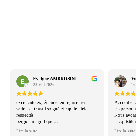
Evelyne AMBROSINI
Yv
28 Mai 2026
16
excellente expérience, entreprise très
Accueil et 
sérieuse, travail soigné et rapide. délais
les personn
respectés
Nous avons 
pergola magnifique
l'acquisitio
toute l'équipe est efficace et sympathique
Les conditi
Lire la suite
Lire la suite
parfaites : 