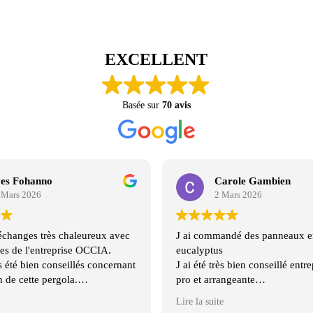
EXCELLENT
Basée sur
70 avis
es Fohanno
Carole Gambien
 Mars 2026
2 Mars 2026
échanges très chaleureux avec
J ai commandé des panneaux e
es de l'entreprise OCCIA.
eucalyptus
été bien conseillés concernant
J ai été très bien conseillé entre
n de cette pergola.
pro et arrangeante
ons de livraison ont été
Livraison rapide
Lire la suite
respect des délais.
Je conseille fortement