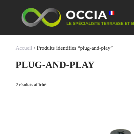
Aller
au
contenu
Accueil
/ Produits identifiés “plug-and-play”
PLUG-AND-PLAY
Trié
2 résultats affichés
par
popularité