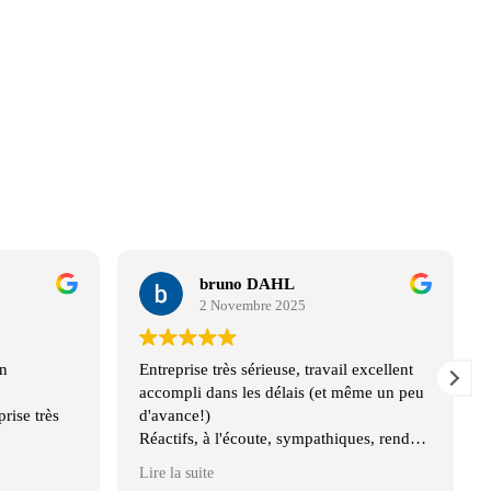
bruno DAHL
2 Novembre 2025
n
Entreprise très sérieuse, travail excellent
accompli dans les délais (et même un peu
prise très
d'avance!)
Réactifs, à l'écoute, sympathiques, rendu
magnifique...et très bien placés en terme
Lire la suite
de tarifs. Que demander de plus?