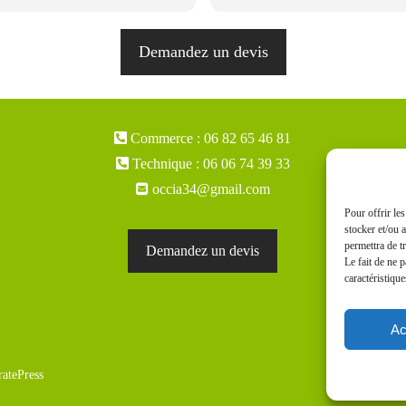
s donc pleinement satisfaits
Demandez un devis
Commerce : 06 82 65 46 81
Technique : 06 06 74 39 33
occia34@gmail.com
Pour offrir le
stocker et/ou 
permettra de t
Demandez un devis
Le fait de ne 
caractéristique
Ac
atePress