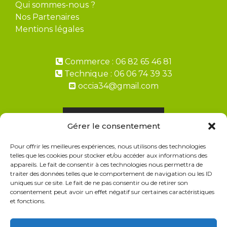
Qui sommes-nous ?
Nos Partenaires
Mentions légales
Commerce : 06 82 65 46 81
Technique : 06 06 74 39 33
occia34@gmail.com
Demandez un devis
Gérer le consentement
Pour offrir les meilleures expériences, nous utilisons des technologies
Paiement en 2, 3, 4 fois avec ALMA
telles que les cookies pour stocker et/ou accéder aux informations des
appareils. Le fait de consentir à ces technologies nous permettra de
FAQ Livraisons & Retours
traiter des données telles que le comportement de navigation ou les ID
uniques sur ce site. Le fait de ne pas consentir ou de retirer son
CGV
consentement peut avoir un effet négatif sur certaines caractéristiques
et fonctions.
Politique de cookies
Politique de confidentialité