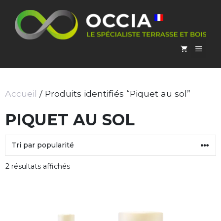
Aller
au
contenu
MEN
Accueil
/ Produits identifiés “Piquet au sol”
PIQUET AU SOL
Trié
2 résultats affichés
par
popularité