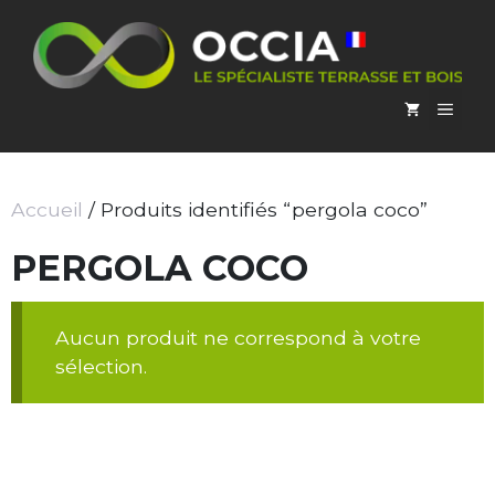
Aller
au
contenu
MEN
Accueil
/ Produits identifiés “pergola coco”
PERGOLA COCO
Aucun produit ne correspond à votre
sélection.