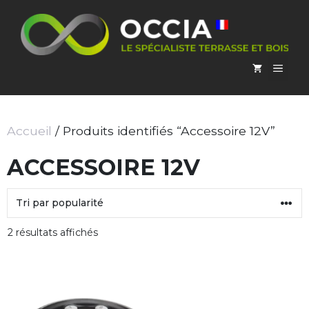
Aller
au
contenu
MEN
Accueil
/ Produits identifiés “Accessoire 12V”
ACCESSOIRE 12V
Trié
2 résultats affichés
par
popularité