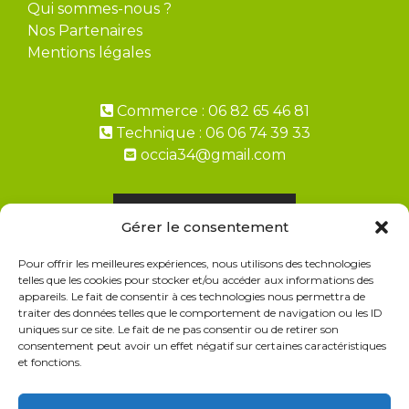
Qui sommes-nous ?
Nos Partenaires
Mentions légales
Commerce : 06 82 65 46 81
Technique : 06 06 74 39 33
occia34@gmail.com
Demandez un devis
Gérer le consentement
Pour offrir les meilleures expériences, nous utilisons des technologies
Paiement en 2, 3, 4 fois avec ALMA
telles que les cookies pour stocker et/ou accéder aux informations des
appareils. Le fait de consentir à ces technologies nous permettra de
FAQ Livraisons & Retours
traiter des données telles que le comportement de navigation ou les ID
uniques sur ce site. Le fait de ne pas consentir ou de retirer son
CGV
consentement peut avoir un effet négatif sur certaines caractéristiques
et fonctions.
Politique de cookies
Politique de confidentialité